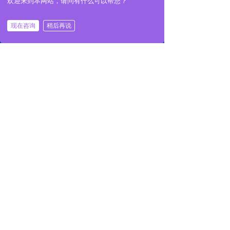
欢迎来到本网站，请问有什么可以帮您？
现在咨询
稍后再说
낀
뀵
끅
首页
产品
电话
微信咨询
版权所有：廊坊讯威科技有限公司
(function(b,a,e,h,f,c,g,s)
{b[h]=b[h]||function()
{(b[h].c=b[h].c||
[]).push(arguments)};
冀ICP备2024061892号-1
b[h].s=!!c;g=a.getElementsByTagN
[0];s=a.createElement(e);
本网站由阿里云提供云计算及安全服务
s.src="//s.union.360.cn/"+f+".js";s.
})
本网站支持
IPv6
(window,document,"script","_qha",5