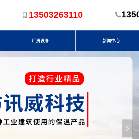
135
13503263110
厂房设备
新闻中心
넲