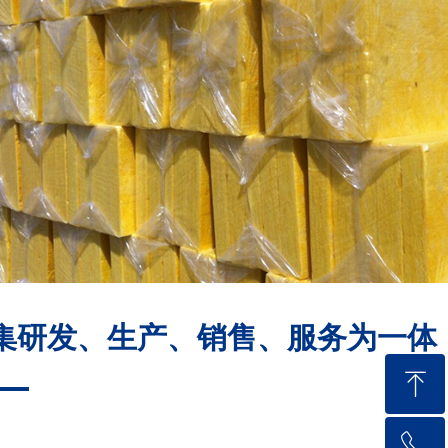
集研发、生产、销售、服务为一体
ꁸ
ꂅ
回到顶部